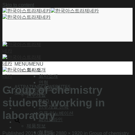
Skip to content
MENU
MENU
회사소개
회사소개
연혁
ASTRAZENECA WEBSITES
Group of chemistry
찾아오시는 길
GLOBAL SITE
연구개발
students working in
R&D
연구개발 전략
laboratory
오픈 이노베이션
파이프라인
제품정보
질환별
Published
2019.03.13
at
2880 × 1920
in
Group of chemistry