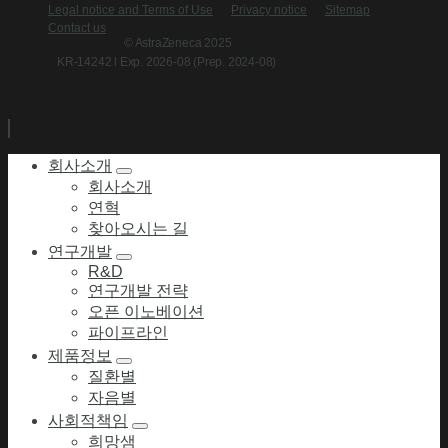
Legal notice and Terms of Use
Privacy notice
Sitemap
Contact us
© AstraZeneca 2025
KR-14242 l Exp. 2026-08 (Prep. 2024-08)
회사소개
회사소개
연혁
찾아오시는 길
연구개발
R&D
연구개발 전략
오픈 이노베이션
파이프라인
제품정보
질환별
자음별
사회적책임
희망샘