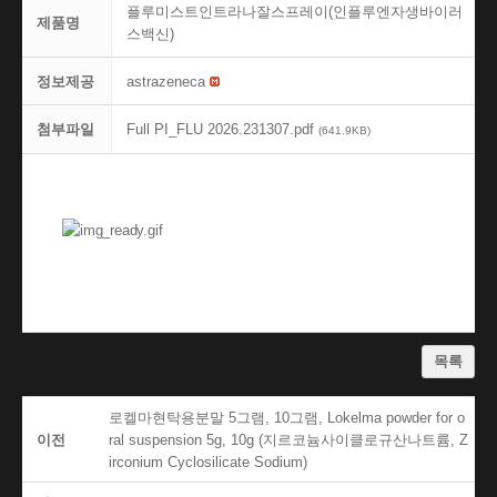
플루미스트인트라나잘스프레이(인플루엔자생바이러
제품명
스백신)
정보제공
astrazeneca
첨부파일
Full PI_FLU 2026.231307.pdf
(641.9KB)
목록
로켈마현탁용분말 5그램, 10그램, Lokelma powder for o
이전
ral suspension 5g, 10g (지르코늄사이클로규산나트륨, Z
irconium Cyclosilicate Sodium)