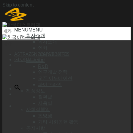
Skip to content
MENU
MENU
회사소개
회사소개
연혁
ASTRAZENECA WEBSITES
찾아오시는 길
GLOBAL SITE
연구개발
R&D
연구개발 전략
오픈 이노베이션
파이프라인
제품정보
질환별
자음별
사회적책임
희망샘
기타 사회공헌 활동
공지사항