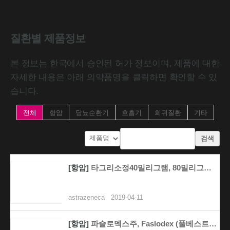
질환별 제품정보
본 정보는 한국에서 승인된 허가 정보이며, 제품에 대한
자세한 내용은 아래 의약품명을 클릭하면 확인할 수 있
습니다.
전체
항암
당뇨순환기
호흡기
희귀질환
기타
검색
[항암]
타그리소정40밀리그램, 80밀리그램, Tagrisso ..
astrazeneca
2019-04-11
[항암]
파슬로덱스주, Faslodex (풀베스트란트, fulv..