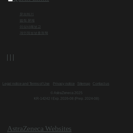
문의하기
법적 문제
이상사례보고
개인정보보호정책
Legal notice and Terms of Use
Privacy notice
Sitemap
Contact us
© AstraZeneca 2025
KR-14242 l Exp. 2026-08 (Prep. 2024-08)
AstraZeneca Websites