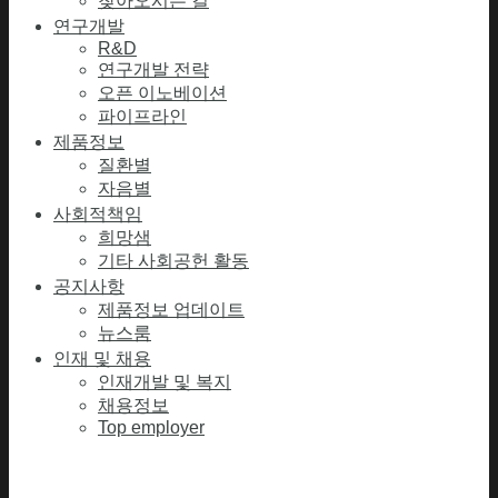
찾아오시는 길
연구개발
R&D
연구개발 전략
오픈 이노베이션
파이프라인
제품정보
질환별
자음별
사회적책임
희망샘
기타 사회공헌 활동
공지사항
제품정보 업데이트
뉴스룸
인재 및 채용
인재개발 및 복지
채용정보
Top employer