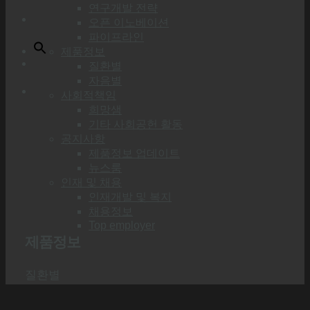
연구개발 전략
오픈 이노베이션
파이프라인
제품정보
질환별
자음별
사회적책임
희망샘
기타 사회공헌 활동
공지사항
제품정보 업데이트
뉴스룸
인재 및 채용
인재개발 및 복지
채용정보
Top employer
제품정보
질환별