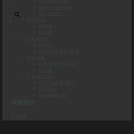
연구개발 전략
오픈 이노베이션
파이프라인
제품정보
질환별
자음별
사회적책임
희망샘
기타 사회공헌 활동
공지사항
제품정보 업데이트
뉴스룸
인재 및 채용
인재개발 및 복지
채용정보
Top employer
제품정보
질환별