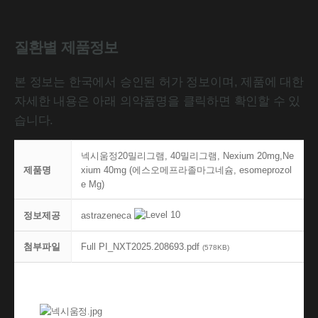
질환별 제품정보
본 정보는 한국에서 승인된 허가 정보이며, 제품에 대한
자세한 내용은 아래 의약품명을 클릭하면 확인할 수 있
습니다.
넥시움정20밀리그램, 40밀리그램, Nexium 20mg,Ne
제품명
xium 40mg (에스오메프라졸마그네슘, esomeprozol
e Mg)
astrazeneca
정보제공
첨부파일
Full PI_NXT2025.208693.pdf
(578KB)