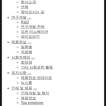
회사소개
연혁
찾아오시는 길
연구개발
R&D
연구개발 전략
오픈 이노베이션
파이프라인
제품정보
질환별
자음별
사회적책임
희망샘
기타 사회공헌 활동
공지사항
제품정보 업데이트
뉴스룸
인재 및 채용
인재개발 및 복지
채용정보
Top employer