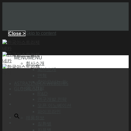
Skip to content
Close >
MENU
MENU
회사소개
회사소개
연혁
찾아오시는 길
ASTRAZENECA WEBSITES
GLOBAL SITE
연구개발
R&D
연구개발 전략
오픈 이노베이션
파이프라인
제품정보
질환별
자음별