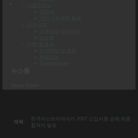
사회적책임
희망샘
기타 사회공헌 활동
공지사항
제품정보 업데이트
뉴스룸
인재 및 채용
인재개발 및 복지
채용정보
Top employer
뉴스룸
News Room
한국아스트라제네카 2007 신입사원 공채 최종
제목
합격자 발표