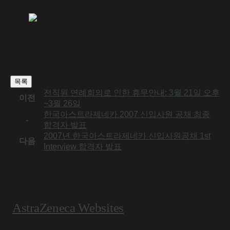
목록
전직원 연례회의로 인한 휴무안내: 3월 21일 오후
이전
~3월 26일
한국아스트라제네카 2007 신입사원 공채 최종
-
합격자 발표
2007년 한국아스트라제네카 신입사원공채 1st
다음
Interview 합격자 발표
AstraZeneca Websites