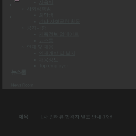
자음별
사회적책임
희망샘
기타 사회공헌 활동
공지사항
제품정보 업데이트
뉴스룸
인재 및 채용
인재개발 및 복지
채용정보
Top employer
뉴스룸
News Room
제목
1차 인터뷰 합격자 발표 안내-1/28