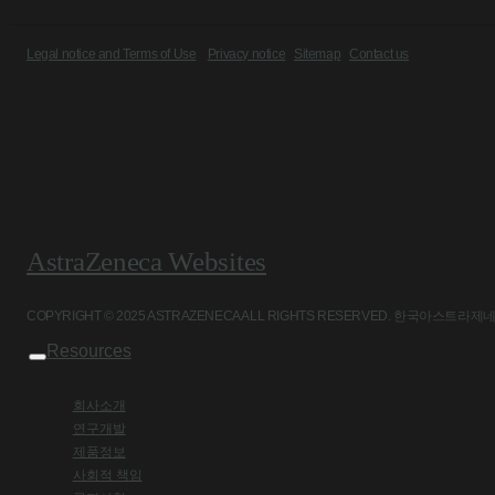
Legal notice and Terms of Use
Privacy notice
Sitemap
Contact us
AstraZeneca Websites
COPYRIGHT © 2025 ASTRAZENECA ALL RIGHTS RESERVED. 
Resources
회사소개
연구개발
제품정보
사회적 책임