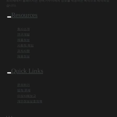
트라제네카 홈페이지는 한국거주자에게 정보를 제공하는 목적으로 제작되었
습니다.
Resources
회사소개
연구개발
제품정보
사회적 책임
공지사항
채용정보
Quick Links
문의하기
법적 문제
이상사례보고
개인정보보호정책