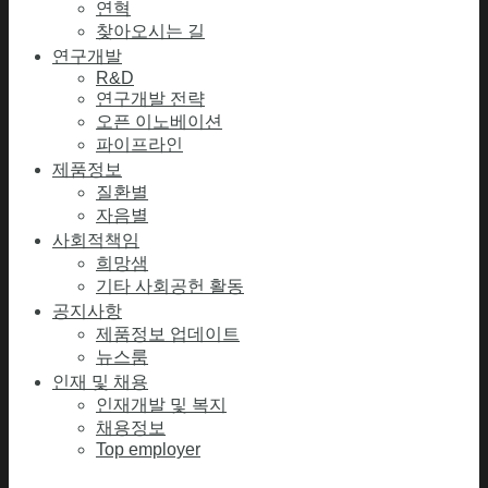
연혁
찾아오시는 길
연구개발
R&D
연구개발 전략
오픈 이노베이션
파이프라인
제품정보
질환별
자음별
사회적책임
희망샘
기타 사회공헌 활동
공지사항
제품정보 업데이트
뉴스룸
인재 및 채용
인재개발 및 복지
채용정보
Top employer