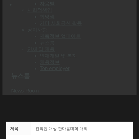
자음별
사회적책임
희망샘
기타 사회공헌 활동
공지사항
제품정보 업데이트
뉴스룸
인재 및 채용
인재개발 및 복지
채용정보
Top employer
뉴스룸
News Room
제목
전직원 대상 한마음대회 개최