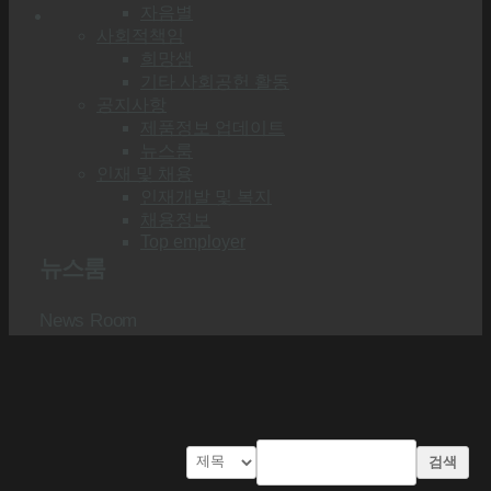
자음별
사회적책임
희망샘
기타 사회공헌 활동
공지사항
제품정보 업데이트
뉴스룸
인재 및 채용
인재개발 및 복지
채용정보
Top employer
뉴스룸
News Room
검색