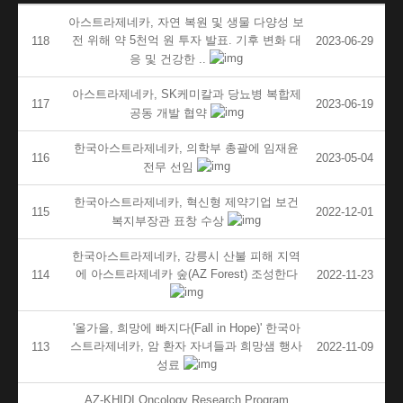
아스트라제네카, 자연 복원 및 생물 다양성 보
전 위해 약 5천억 원 투자 발표. 기후 변화 대
118
2023-06-29
응 및 건강한 ..
아스트라제네카, SK케미칼과 당뇨병 복합제
117
2023-06-19
공동 개발 협약
한국아스트라제네카, 의학부 총괄에 임재윤
116
2023-05-04
전무 선임
한국아스트라제네카, 혁신형 제약기업 보건
115
2022-12-01
복지부장관 표창 수상
한국아스트라제네카, 강릉시 산불 피해 지역
에 아스트라제네카 숲(AZ Forest) 조성한다
114
2022-11-23
'올가을, 희망에 빠지다(Fall in Hope)' 한국아
스트라제네카, 암 환자 자녀들과 희망샘 행사
113
2022-11-09
성료
AZ-KHIDI Oncology Research Program