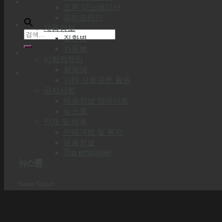
오픈 이노베이션
파이프라인
제품정보
질환별
자음별
사회적책임
희망샘
기타 사회공헌 활동
공지사항
제품정보 업데이트
뉴스룸
인재 및 채용
인재개발 및 복지
채용정보
Top employer
뉴스룸
News Room