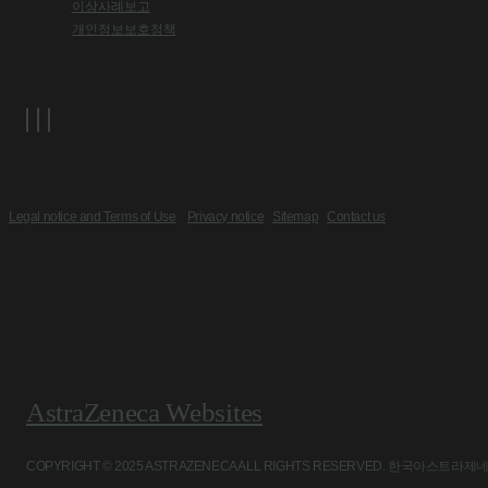
이상사례보고
개인정보보호정책
Legal notice and Terms of Use
Privacy notice
Sitemap
Contact us
AstraZeneca Websites
COPYRIGHT © 2025 ASTRAZENECA ALL RIGHTS RESERVED. 