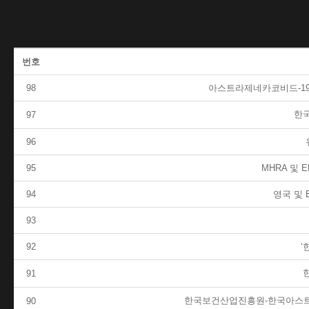
번호
98
아스트라제네카코비드-19백
한국
97
96
95
MHRA 및
94
영국 및 
93
92
‘
91
한국보건산업진흥원-한국아스트라
90