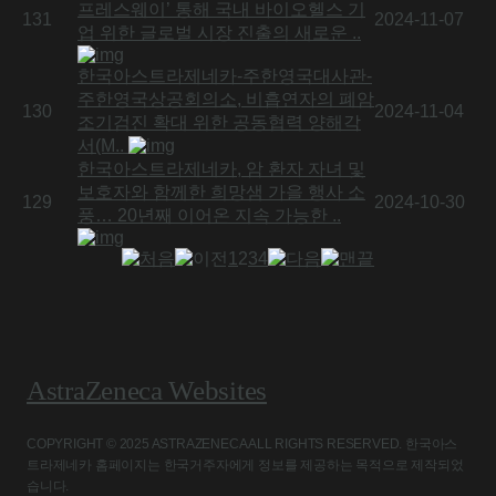
프레스웨이’ 통해 국내 바이오헬스 기
131
2024-11-07
업 위한 글로벌 시장 진출의 새로운 ..
한국아스트라제네카-주한영국대사관-
주한영국상공회의소, 비흡연자의 폐암
130
2024-11-04
조기검진 확대 위한 공동협력 양해각
서(M..
한국아스트라제네카, 암 환자 자녀 및
보호자와 함께한 희망샘 가을 행사 소
129
2024-10-30
풍… 20년째 이어온 지속 가능한 ..
1
2
3
4
AstraZeneca Websites
COPYRIGHT © 2025 ASTRAZENECA ALL RIGHTS RESERVED. 한국아스
트라제네카 홈페이지는 한국거주자에게 정보를 제공하는 목적으로 제작되었
습니다.