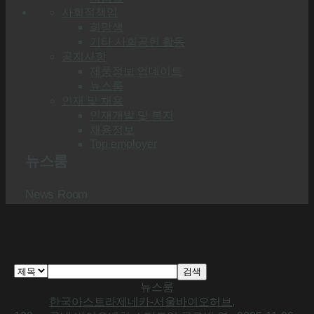
사회적책임
희망샘
기타 사회공헌 활동
공지사항
제품정보 업데이트
뉴스룸
인재 및 채용
인재개발 및 복지
채용정보
Top employer
뉴스룸
News Room
검색
뉴스룸
한국아스트라제네카-서울바이오허브,