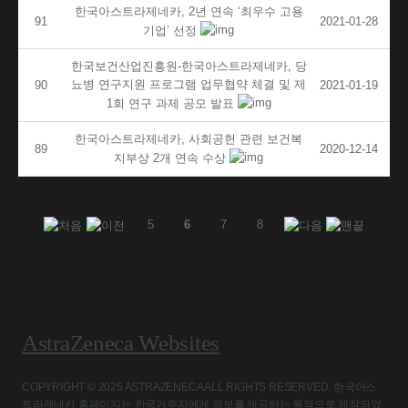
한국아스트라제네카, 2년 연속 ‘최우수 고용
91
2021-01-28
기업’ 선정
한국보건산업진흥원-한국아스트라제네카, 당
뇨병 연구지원 프로그램 업무협약 체결 및 제
90
2021-01-19
1회 연구 과제 공모 발표
한국아스트라제네카, 사회공헌 관련 보건복
89
2020-12-14
지부상 2개 연속 수상
5
6
7
8
AstraZeneca Websites
COPYRIGHT © 2025 ASTRAZENECA ALL RIGHTS RESERVED. 한국아스
트라제네카 홈페이지는 한국거주자에게 정보를 제공하는 목적으로 제작되었