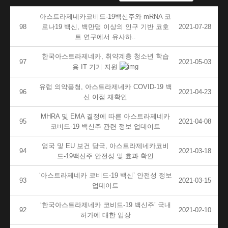
아스트라제네카코비드-19백신주와 mRNA 코
98
로나19 백신, 백만명 이상의 인구 기반 코호
2021-07-28
트 연구에서 유사하..
한국아스트라제네카, 취약계층 청소년 학습
97
2021-05-03
용 IT 기기 지원
유럽 의약품청, 아스트라제네카 COVID-19 백
96
2021-04-23
신 이점 재확인
MHRA 및 EMA 결정에 따른 아스트라제네카
95
2021-04-08
코비드-19 백신주 관련 정보 업데이트
영국 및 EU 보건 당국, 아스트라제네카코비
94
2021-03-18
드-19백신주 안전성 및 효과 확인
‘아스트라제네카 코비드-19 백신’ 안전성 정보
93
2021-03-15
업데이트
‘한국아스트라제네카 코비드-19 백신주’ 국내
92
2021-02-10
허가에 대한 입장