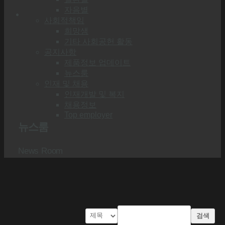
자음별
사회적책임
희망샘
기타 사회공헌 활동
공지사항
제품정보 업데이트
뉴스룸
인재 및 채용
인재개발 및 복지
채용정보
Top employer
뉴스룸
News Room
검색