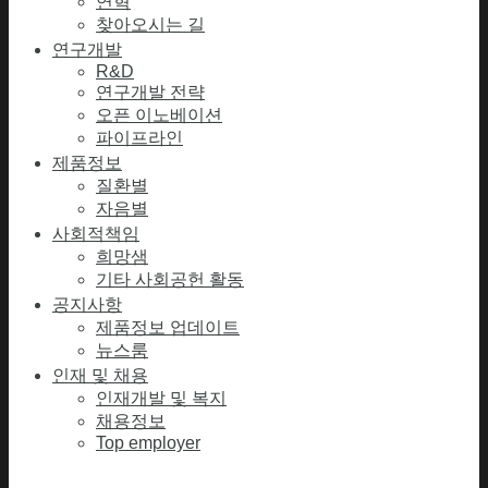
연혁
찾아오시는 길
연구개발
R&D
연구개발 전략
오픈 이노베이션
파이프라인
제품정보
질환별
자음별
사회적책임
희망샘
기타 사회공헌 활동
공지사항
제품정보 업데이트
뉴스룸
인재 및 채용
인재개발 및 복지
채용정보
Top employer