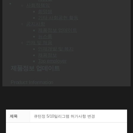
사회적책임
희망샘
기타 사회공헌 활동
공지사항
제품정보 업데이트
뉴스룸
인재 및 채용
인재개발 및 복지
채용정보
Top employer
제품정보 업데이트
Product Information
제목
큐턴정 5/10밀리그램 허가사항 변경