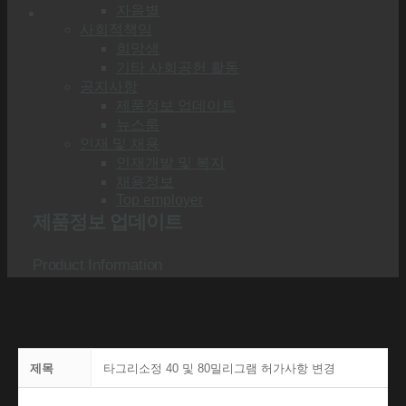
자음별
사회적책임
희망샘
기타 사회공헌 활동
공지사항
제품정보 업데이트
뉴스룸
인재 및 채용
인재개발 및 복지
채용정보
Top employer
제품정보 업데이트
Product Information
제목
타그리소정 40 및 80밀리그램 허가사항 변경