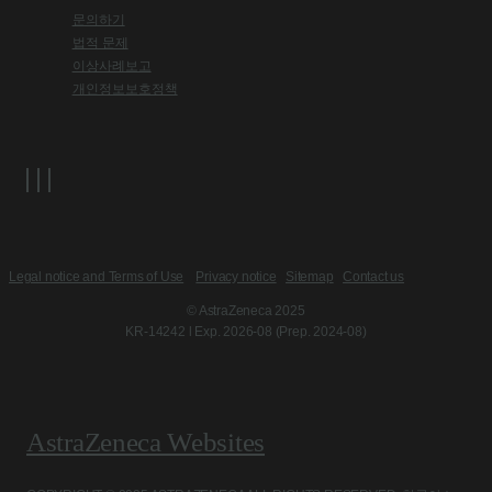
문의하기
법적 문제
이상사례보고
개인정보보호정책
Legal notice and Terms of Use
Privacy notice
Sitemap
Contact us
© AstraZeneca 2025
KR-14242 l Exp. 2026-08 (Prep. 2024-08)
AstraZeneca Websites