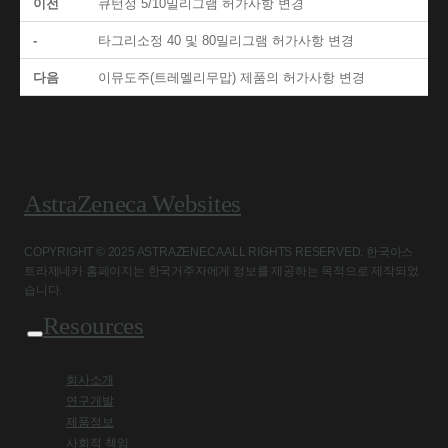
이전
큐턴정 5/10밀리그램 허가사항 변경
-
타그리소정 40 및 80밀리그램 허가사항 변경
다음
이뮤도주(트레멜리무맙) 제품의 허가사항 변경
AstraZeneca Websites
COPYRIGHT © 2025 ASTRAZENECA ALL RIGHTS RESERVED. 한국아스
트라제네카 홈페이지는 한국거주자에게 정보를 제공하는 목적으로 제작되었
습니다.
Resources
회사소개
연구개발
제품정보
사회적 책임