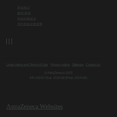
문의하기
법적 문제
이상사례보고
개인정보보호정책
Legal notice and Terms of Use
Privacy notice
Sitemap
Contact us
© AstraZeneca 2025
KR-14242 l Exp. 2026-08 (Prep. 2024-08)
AstraZeneca Websites