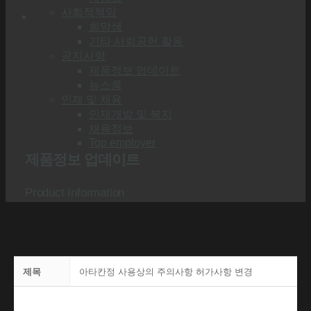
사회적책임
희망샘
기타 사회공헌 활동
공지사항
제품정보 업데이트
뉴스룸
인재 및 채용
인재개발 및 복지
채용정보
Top employer
제품정보 업데이트
Product Information
제목
아타칸정 사용상의 주의사항 허가사항 변경