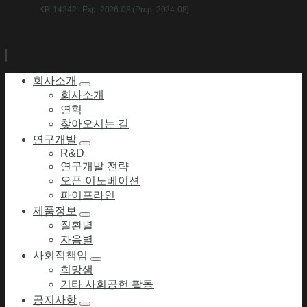
KR-14242 l Exp. 2026-08 (Prep. 2024-08)
회사소개
회사소개
연혁
찾아오시는 길
연구개발
R&D
연구개발 전략
오픈 이노베이션
파이프라인
제품정보
질환별
자음별
사회적책임
희망샘
기타 사회공헌 활동
공지사항