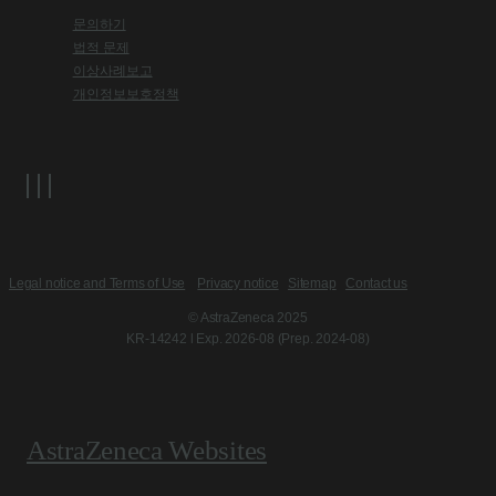
문의하기
법적 문제
이상사례보고
개인정보보호정책
Legal notice and Terms of Use
Privacy notice
Sitemap
Contact us
© AstraZeneca 2025
KR-14242 l Exp. 2026-08 (Prep. 2024-08)
AstraZeneca Websites