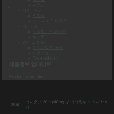
자음별
사회적책임
희망샘
기타 사회공헌 활동
공지사항
제품정보 업데이트
뉴스룸
인재 및 채용
인재개발 및 복지
채용정보
Top employer
제품정보 업데이트
Product Information
넥시움정 20mg/40mg 및 넥시움주 허가사항 변
제목
경