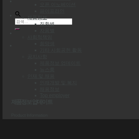
오픈 이노베이션
파이프라인
제품정보
질환별
자음별
사회적책임
희망샘
기타 사회공헌 활동
공지사항
제품정보 업데이트
뉴스룸
인재 및 채용
인재개발 및 복지
채용정보
Top employer
제품정보 업데이트
Product Information