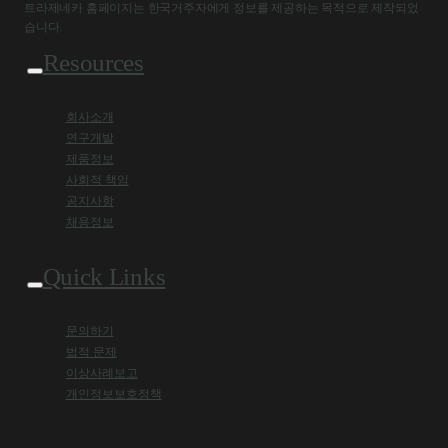
트라제네카 홈페이지는 한국거주자에게 정보를 제공하는 목적으로 제작되었
습니다.
Resources
회사소개
연구개발
제품정보
사회적 책임
공지사항
채용정보
Quick Links
문의하기
법적 문제
이상사례보고
개인정보보호정책