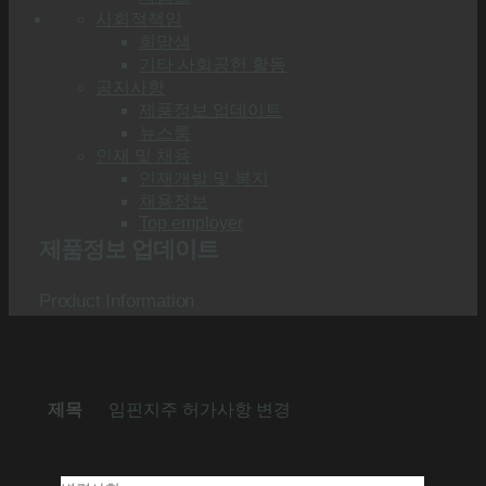
사회적책임
희망샘
기타 사회공헌 활동
공지사항
제품정보 업데이트
뉴스룸
인재 및 채용
인재개발 및 복지
채용정보
Top employer
제품정보 업데이트
Product Information
제목
임핀지주 허가사항 변경