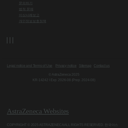
문의하기
법적 문제
이상사례보고
개인정보보호정책
Legal notice and Terms of Use
Privacy notice
Sitemap
Contact us
© AstraZeneca 2025
KR-14242 l Exp. 2026-08 (Prep. 2024-08)
AstraZeneca Websites
COPYRIGHT © 2025 ASTRAZENECA ALL RIGHTS RESERVED. 한국아스