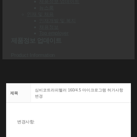
제품정보 업데이트
뉴스룸
인재 및 채용
인재개발 및 복지
채용정보
Top employer
제품정보 업데이트
Product Information
심비코트라피헬러 160/4.5 마이크로그램 허가사항
제목
변경
변경사항: