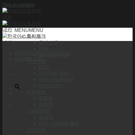
Skip to content
MENU
MENU
회사소개
회사소개
연혁
ASTRAZENECA WEBSITES
찾아오시는 길
GLOBAL SITE
연구개발
R&D
연구개발 전략
오픈 이노베이션
파이프라인
제품정보
질환별
자음별
사회적책임
희망샘
기타 사회공헌 활동
공지사항