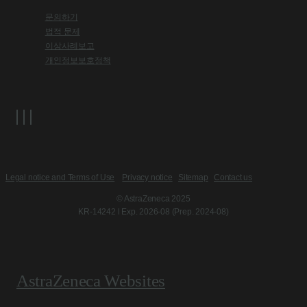
문의하기
법적 문제
이상사례보고
개인정보보호정책
Legal notice and Terms of Use
Privacy notice
Sitemap
Contact us
© AstraZeneca 2025
KR-14242 l Exp. 2026-08 (Prep. 2024-08)
AstraZeneca Websites