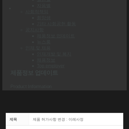
자음별
사회적책임
희망샘
기타 사회공헌 활동
공지사항
제품정보 업데이트
뉴스룸
인재 및 채용
인재개발 및 복지
채용정보
Top employer
제품정보 업데이트
Product Information
제목
제품 허가사항 변경 : 이레사정