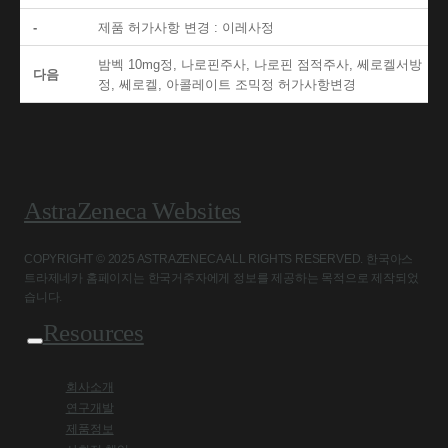
-
제품 허가사항 변경 : 이레사정
밤벡 10mg정, 나로핀주사, 나로핀 점적주사, 쎄로켈서방
다음
정, 쎄로켈, 아콜레이트 조믹정 허가사항변경
AstraZeneca Websites
COPYRIGHT © 2025 ASTRAZENECA ALL RIGHTS RESERVED. 한국아스
트라제네카 홈페이지는 한국거주자에게 정보를 제공하는 목적으로 제작되었
습니다.
Resources
회사소개
연구개발
제품정보