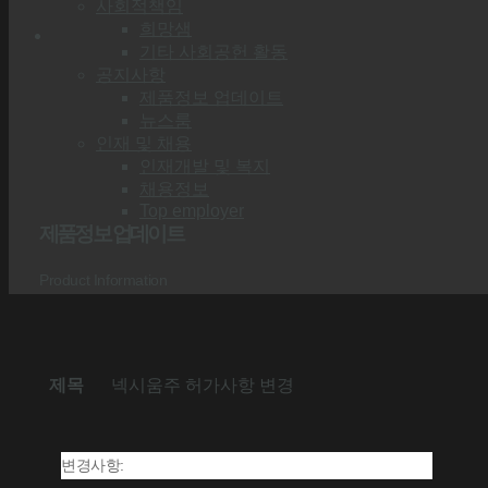
사회적책임
희망샘
기타 사회공헌 활동
공지사항
제품정보 업데이트
뉴스룸
인재 및 채용
인재개발 및 복지
채용정보
Top employer
제품정보 업데이트
Product Information
제목
넥시움주 허가사항 변경
변경사항: