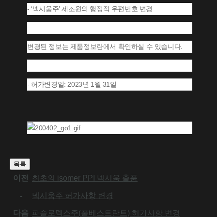
- ‘넥시움주’ 제조원의 행정적 우편번호 변경
변경된 정보는 제품정보란에서 확인하실 수 있습니다.
- 허가변경일: 2023년 1월 31일
목록
이전
최초의 isomer PPI 넥시움 출품
넥시움주 허가사항 변경
-
다음
파슬로덱스주(풀베스트란트) 허가사항 변경