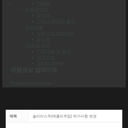
자음별
사회적책임
희망샘
기타 사회공헌 활동
공지사항
제품정보 업데이트
뉴스룸
인재 및 채용
인재개발 및 복지
채용정보
Top employer
제품정보 업데이트
Product Information
제목
솔리리스주(에쿨리주맙) 허가사항 변경