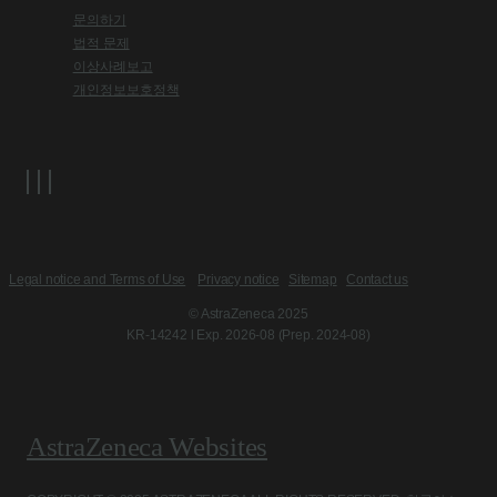
문의하기
법적 문제
이상사례보고
개인정보보호정책
Legal notice and Terms of Use
Privacy notice
Sitemap
Contact us
© AstraZeneca 2025
KR-14242 l Exp. 2026-08 (Prep. 2024-08)
AstraZeneca Websites