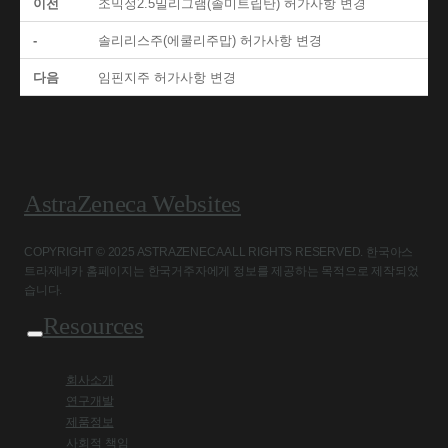
이전
조믹정2.5밀리그램(졸미트립탄) 허가사항 변경
-
솔리리스주(에쿨리주맙) 허가사항 변경
다음
임핀지주 허가사항 변경
AstraZeneca Websites
COPYRIGHT © 2025 ASTRAZENECA ALL RIGHTS RESERVED. 한국아스
트라제네카 홈페이지는 한국거주자에게 정보를 제공하는 목적으로 제작되었
습니다.
Resources
회사소개
연구개발
제품정보
사회적 책임