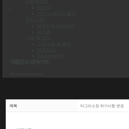
사회적책임
희망샘
기타 사회공헌 활동
공지사항
제품정보 업데이트
뉴스룸
인재 및 채용
인재개발 및 복지
채용정보
Top employer
제품정보 업데이트
Product Information
제목
타그리소정 허가사항 변경