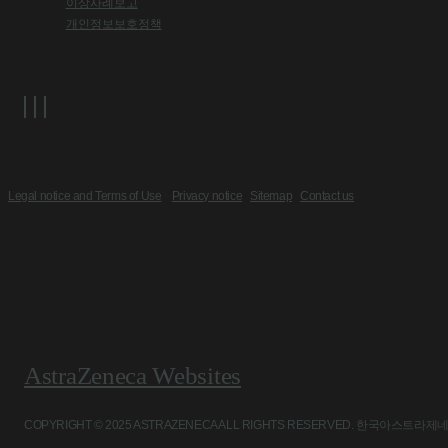
이상사례보고
개인정보보호정책
Legal notice and Terms of Use
Privacy notice
Sitemap
Contact us
AstraZeneca Websites
COPYRIGHT © 2025 ASTRAZENECA ALL RIGHTS RESERVED. 