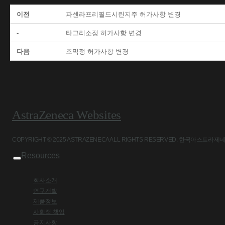
이전
파센라프리필드시린지주 허가사항 변경
-
타그리소정 허가사항 변경
다음
조믹정 허가사항 변경
AstraZeneca Websites
COPYRIGHT © 2025 ASTRAZENECA ALL RIGHTS RESERVED. 
Resources
회사소개
연구개발
제품정보
사회적 책임
공지사항