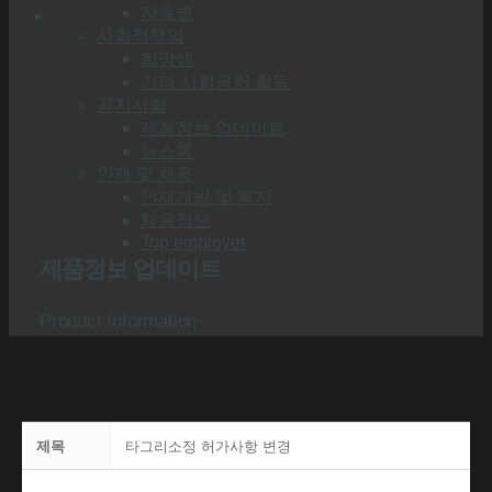
자음별
사회적책임
희망샘
기타 사회공헌 활동
공지사항
제품정보 업데이트
뉴스룸
인재 및 채용
인재개발 및 복지
채용정보
Top employer
제품정보 업데이트
Product Information
제목
타그리소정 허가사항 변경