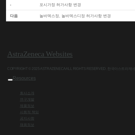
-
포시가정 허가사항 변경
다음
놀바덱스정, 놀바덱스디정 허가사항 변경
AstraZeneca Websites
COPYRIGHT © 2025 ASTRAZENECA ALL RIGHTS RESERVED. 
Resources
회사소개
연구개발
제품정보
사회적 책임
공지사항
채용정보