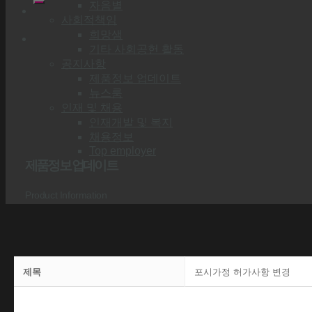
자음별
사회적책임
희망샘
기타 사회공헌 활동
공지사항
제품정보 업데이트
뉴스룸
인재 및 채용
인재개발 및 복지
채용정보
Top employer
제품정보 업데이트
Product Information
제목
포시가정 허가사항 변경