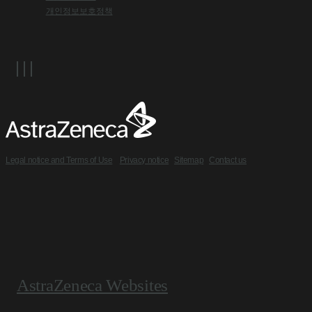
개인정보보호정책
Legal notice and Terms of Use
Privacy notice
Sitemap
Contact us
AstraZeneca Websites