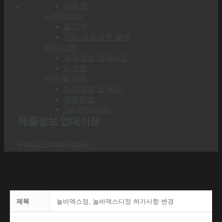
자음별
사회적책임
희망샘
기타 사회공헌 활동
공지사항
제품정보 업데이트
뉴스룸
인재 및 채용
인재개발 및 복지
채용정보
Top employer
제품정보 업데이트
Product Information
제목
놀바덱스정, 놀바덱스디정 허가사항 변경