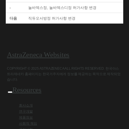
-
놀바덱스정, 놀바덱스디정 허가사항 변경
다음
직듀오서방정 허가사항 변경
AstraZeneca Websites
COPYRIGHT © 2025 ASTRAZENECA ALL RIGHTS RESERVED. 한국아스
트라제네카 홈페이지는 한국거주자에게 정보를 제공하는 목적으로 제작되었
습니다.
Resources
회사소개
연구개발
제품정보
사회적 책임