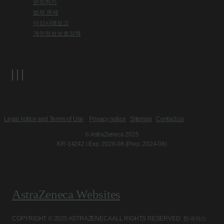
문의하기
법적 문제
이상사례보고
개인정보보호정책
Legal notice and Terms of Use
Privacy notice
Sitemap
Contact us
© AstraZeneca 2025
KR-14242 l Exp. 2026-08 (Prep. 2024-08)
AstraZeneca Websites
COPYRIGHT © 2025 ASTRAZENECA ALL RIGHTS RESERVED. 한국아스