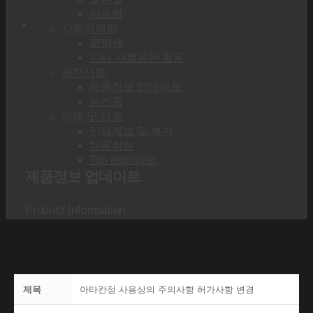
자음별
사회적책임
희망샘
기타 사회공헌 활동
공지사항
제품정보 업데이트
뉴스룸
인재 및 채용
인재개발 및 복지
채용정보
Top employer
제품정보 업데이트
Product Information
제목
아타칸정 사용상의 주의사항 허가사항 변경