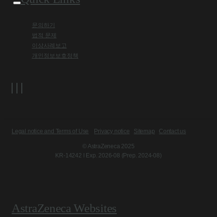
문의하기
법적 문제
이상사례보고
개인정보보호정책
Legal notice and Terms of Use
Privacy notice
Sitemap
Contact us
© AstraZeneca 2025
KR-14242 l Exp. 2026-08 (Prep. 2024-08)
AstraZeneca Websites