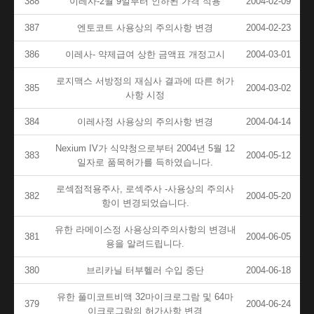
388
이레사-2월 9일부터 인하된 가격 적용
2004-02-09
387
엔토코트 사용상의 주의사항 변경
2004-02-23
386
이레사- 약제급여 상한 금액표 개정고시
2004-03-01
로지맥스 서방정의 재심사 결과에 따른 허가
385
2004-03-02
사항 시정
384
이레사정 사용상의 주의사항 변경
2004-04-14
Nexium IV가 식약청으로부터 2004년 5월 12
383
2004-05-12
일자로 품목허가를 득하였습니다.
로섹점적용주사, 로섹주사 -사용상의 주의사
382
2004-05-20
항이 변경되었습니다.
유한 라메이스정 사용상의주의사항의 변경내
381
2004-06-05
용을 알려드립니다.
380
브리카닐 터부헬러 수입 중단
2004-06-18
유한 풀미코트비액 32마이크로그람 및 64마
379
2004-06-24
이크로그람의 허가사항 변경