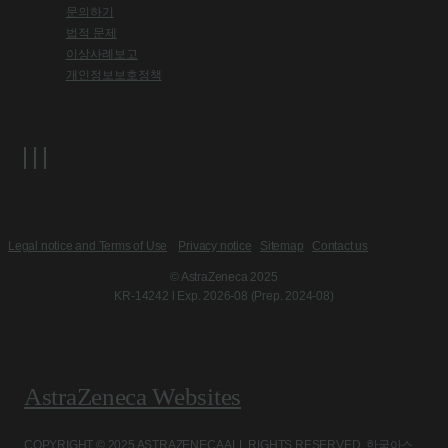
문의하기
법적 문제
이상사례보고
개인정보보호정책
Legal notice and Terms of Use
Privacy notice
Sitemap
Contact us
© AstraZeneca 2025
KR-14242 l Exp. 2026-08 (Prep. 2024-08)
AstraZeneca Websites
COPYRIGHT © 2025 ASTRAZENECA ALL RIGHTS RESERVED. 한국아스