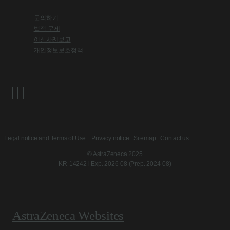
문의하기
법적 문제
이상사례보고
개인정보보호정책
Legal notice and Terms of Use
Privacy notice
Sitemap
Contact us
© AstraZeneca 2025
KR-14242 l Exp. 2026-08 (Prep. 2024-08)
AstraZeneca Websites