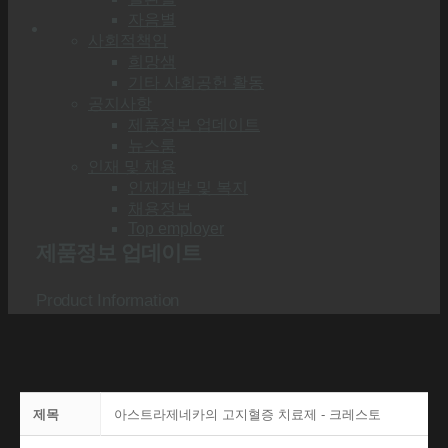
자음별
사회적책임
희망샘
기타 사회공헌 활동
공지사항
제품정보 업데이트
뉴스룸
인재 및 채용
인재개발 및 복지
채용정보
Top employer
제품정보 업데이트
Product Information
제목
아스트라제네카의 고지혈증 치료제 - 크레스토