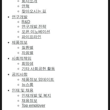
회사소개
연혁
찾아오시는 길
연구개발
R&D
연구개발 전략
오픈 이노베이션
파이프라인
제품정보
질환별
자음별
사회적책임
희망샘
기타 사회공헌 활동
공지사항
제품정보 업데이트
뉴스룸
인재 및 채용
인재개발 및 복지
채용정보
Top employer