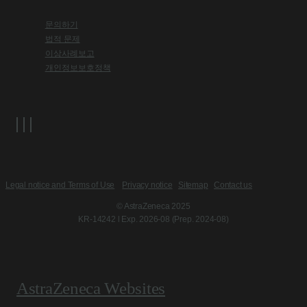
문의하기
법적 문제
이상사례보고
개인정보보호정책
Legal notice and Terms of Use
Privacy notice
Sitemap
Contact us
© AstraZeneca 2025
KR-14242 l Exp. 2026-08 (Prep. 2024-08)
AstraZeneca Websites