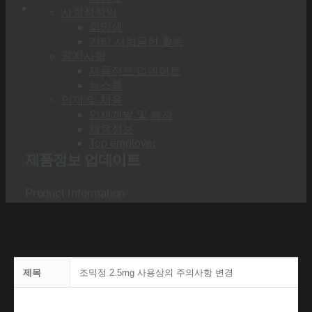
사회적책임
희망샘
기타 사회공헌 활동
공지사항
제품정보 업데이트
뉴스룸
인재 및 채용
인재개발 및 복지
채용정보
Top employer
제품정보 업데이트
Product Information
제목
조믹정 2.5mg 사용상의 주의사항 변경