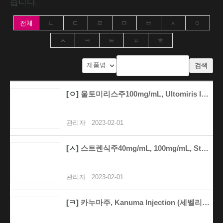
습니다.
전체
ㄴ
ㄷ
ㄹ
ㅁ
ㅂ
ㅅ
ㅇ
ㅈ
ㅋ
ㅌ
ㅍ
ㅎ
검색
[ㅇ]
울토미리스주100mg/mL, Ultomiris Inje..
관리자
2023-02-01
[ㅅ]
스트렌식주40mg/mL, 100mg/mL, Strens..
관리자
2023-02-01
[ㅋ]
카누마주, Kanuma Injection (세벨리파제알..