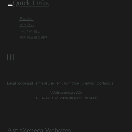
Quick Links
문의하기
법적 문제
이상사례보고
개인정보보호정책
Legal notice and Terms of Use
Privacy notice
Sitemap
Contact us
© AstraZeneca 2025
KR-14242 l Exp. 2026-08 (Prep. 2024-08)
AstraZeneca Websites