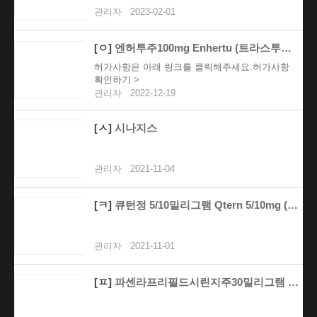
관리자
2023-02-01
[ㅇ]
엔허투주100mg Enhertu (트라스투주맙데룩스테칸..
허가사항은 아래 링크를 클릭해주세요.허가사항
확인하기 >
관리자
2022-12-19
[ㅅ]
시나지스
관리자
2021-11-04
[ㅋ]
큐턴정 5/10밀리그램 Qtern 5/10mg (다파글..
관리자
2021-11-01
[ㅍ]
파센라프리필드시린지주30밀리그램 (벤라리주맙)