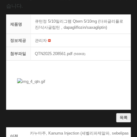
습니다.
큐턴정 5/10밀리그램 Qtern 5/10mg (다파글리플로
제품명
진/삭사글립틴 , dapagliflozin/saxagliptin)
정보제공
관리자
첨부파일
QTN2025.208561.pdf
(568KB)
목록
카누마주, Kanuma Injection (세벨리파제알파, sebelipas
이전