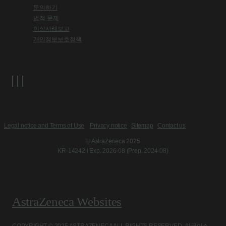
문의하기
법적 문제
이상사례보고
개인정보보호정책
Legal notice and Terms of Use
Privacy notice
Sitemap
Contact us
© AstraZeneca 2025
KR-14242 l Exp. 2026-08 (Prep. 2024-08)
AstraZeneca Websites