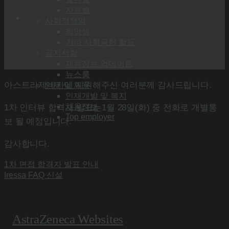
자음별
사회적책임
희망샘
기타 사회공헌 활동
공지사항
제품정보 업데이트
뉴스룸
아스트라제네카에 지원해주신 여러분께 감사드립니다.
인재 및 채용
인재개발 및 복지
채용정보
1차 인터뷰 합격자 발표는1월 28일(화) 중 전화로 개별통
Top employer
보 될 예정입니다.
감사합니다.
1차 면접 합격자 발표 안내
Iressa FAQ 신설
AstraZeneca Websites