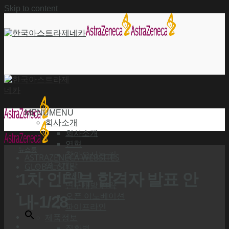
Skip to content
MENU
MENU
회사소개
회사소개
연혁
뉴스룸
찾아오시는 길
ASTRAZENECA WEBSITES
GLOBAL SITE
연구개발
1차 인터뷰 합격자 발표 안
R&D
연구개발 전략
오픈 이노베이션
내-1/28
파이프라인
제품정보
질환별