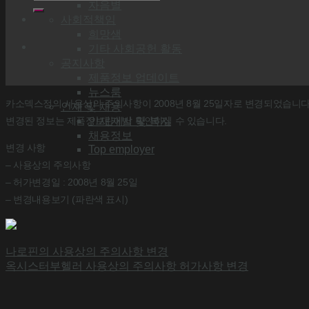
자음별
사회적책임
희망샘
기타 사회공헌 활동
공지사항
제품정보 업데이트
뉴스룸
카소덱스정의 사용상의 주의사항이 2008년 8월 25일자로 변경되었습니다
인재 및 채용
변경된 정보는 제품정보란에서 확인하실 수 있습니다.
인재개발 및 복지
채용정보
변경 사항
Top employer
– 사용상의 주의사항
– 허가변경일 : 2008년 8월 25일
– 변경내용보기 (파란색 표시)
나로핀의 사용상의 주의사항 변경
옥시스터부헬러 사용상의 주의사항 허가사항 변경