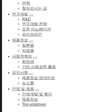
연혁
찾아오시는 길
연구개발
R&D
연구개발 전략
오픈 이노베이션
파이프라인
제품정보
질환별
자음별
사회적책임
희망샘
기타 사회공헌 활동
공지사항
제품정보 업데이트
뉴스룸
인재 및 채용
인재개발 및 복지
채용정보
Top employer