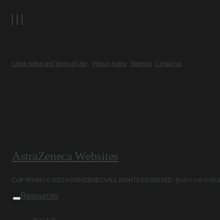
Legal notice and Terms of Use
Privacy notice
Sitemap
Contact us
AstraZeneca Websites
COPYRIGHT © 2025 ASTRAZENECA ALL RIGHTS RESERVED. 
Resources
회사소개