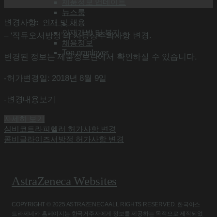
제품정보 업데이트
뉴스룸
변경사항:
인재 및 채용
인재개발 및 복지
– ‘직듀오서방정’의 사용상주의사항 변경.
채용정보
Top employer
변경된 정보는 제품정보란에서 확인하실 수 있습니다.
-허가변경일: 2018년 8월 9일
-변경내용보기
자세히 보기
심비코트라피헬러 허가사항 변경
콤비글라이즈서방정 허가사항 변경
AstraZeneca Websites
COPYRIGHT © 2025 ASTRAZENECA ALL RIGHTS RESERVED. 한국아스
트라제네카 홈페이지는 한국거주자에게 정보를 제공하는 목적으로 제작되었