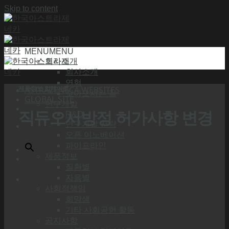
Skip to content
MENU
MENU
회사소개
회사소개
연혁
제품정보 업데이트
ASTRAZENECA WEBSITES
찾아오시는 길
GLOBAL SITE
연구개발
직듀오서방정 허가사항 변경
R&D
연구개발 전략
오픈 이노베이션
파이프라인
제품정보
질환별
자음별
사회적책임
희망샘
기타 사회공헌 활동
공지사항