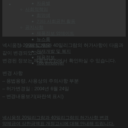
자음별
사회적책임
희망샘
기타 사회공헌 활동
공지사항
제품정보 업데이트
뉴스룸
넥시움정 20밀리그람과 40밀리그람의 허가사항이 다음과
인재 및 채용
인재개발 및 복지
같이 변경되었으며,
채용정보
변경된 정보는 제품정보란에서 확인하실 수 있습니다.
Top employer
변경 사항
– 용법용량, 사용상의 주의사항 부분
– 허가변경일 : 2004년 6월 24일
– 변경내용보기(파란색 표시)
넥시움정 20밀리그람과 40밀리그람의 허가사항 변경
약제급여 상한금액표 개정고시에 대해 안내해 드립니다.