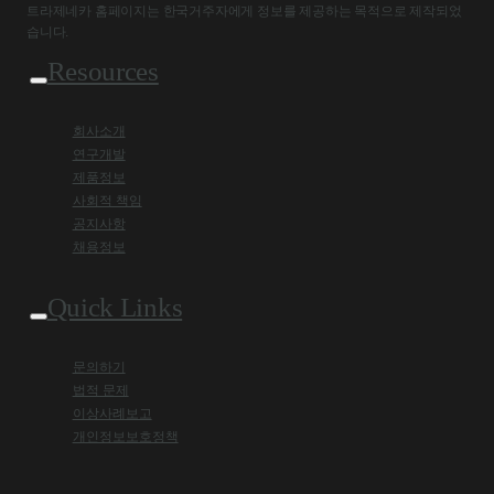
트라제네카 홈페이지는 한국거주자에게 정보를 제공하는 목적으로 제작되었
습니다.
Resources
회사소개
연구개발
제품정보
사회적 책임
공지사항
채용정보
Quick Links
문의하기
법적 문제
이상사례보고
개인정보보호정책