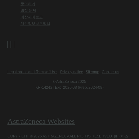
문의하기
법적 문제
이상사례보고
개인정보보호정책
Legal notice and Terms of Use
Privacy notice
Sitemap
Contact us
© AstraZeneca 2025
KR-14242 l Exp. 2026-08 (Prep. 2024-08)
AstraZeneca Websites
COPYRIGHT © 2025 ASTRAZENECA ALL RIGHTS RESERVED. 한국아스