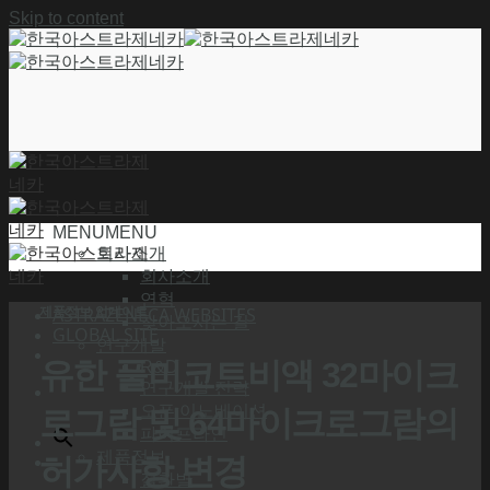
Skip to content
MENU
MENU
회사소개
회사소개
연혁
제품정보 업데이트
ASTRAZENECA WEBSITES
찾아오시는 길
GLOBAL SITE
연구개발
유한 풀미코트비액 32마이크
R&D
연구개발 전략
오픈 이노베이션
로그람 및 64마이크로그람의
파이프라인
제품정보
허가사항 변경
질환별