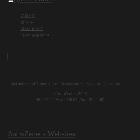
문의하기
법적 문제
이상사례보고
개인정보보호정책
Legal notice and Terms of Use
Privacy notice
Sitemap
Contact us
© AstraZeneca 2025
KR-14242 l Exp. 2026-08 (Prep. 2024-08)
AstraZeneca Websites