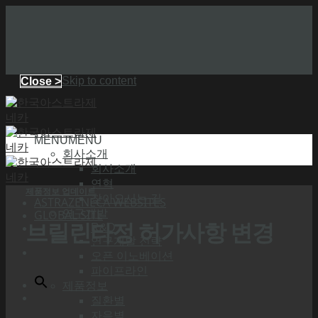
Skip to content
Close >
MENU
MENU
회사소개
회사소개
연혁
제품정보 업데이트
찾아오시는 길
ASTRAZENECA WEBSITES
GLOBAL SITE
연구개발
브릴린타정 허가사항 변경
R&D
연구개발 전략
오픈 이노베이션
파이프라인
제품정보
질환별
자음별