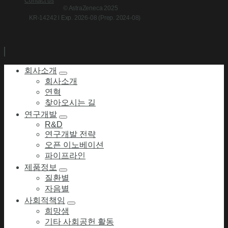
Contact us
© AstraZeneca 2025
KR-14242 l Exp. 2026-08 (Prep. 2024-08)
회사소개
회사소개
연혁
찾아오시는 길
연구개발
R&D
연구개발 전략
오픈 이노베이션
파이프라인
제품정보
질환별
자음별
사회적책임
희망샘
기타 사회공헌 활동