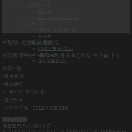
사회적책임
희망샘
기타 사회공헌 활동
공지사항
제품정보 업데이트
뉴스룸
브릴린타정 허가사항 변경
인재 및 채용
인재개발 및 복지
채용정보
변경된 정보는 제품정보란에서 확인하실 수 있습니다.
Top employer
변경사항
-효능효과
-용법용량
-사용상의 주의사항
-포장단위
-허가변경일 : 2011년 8월 26일
자세히 보기
쎄로켈정 허가사항 변경