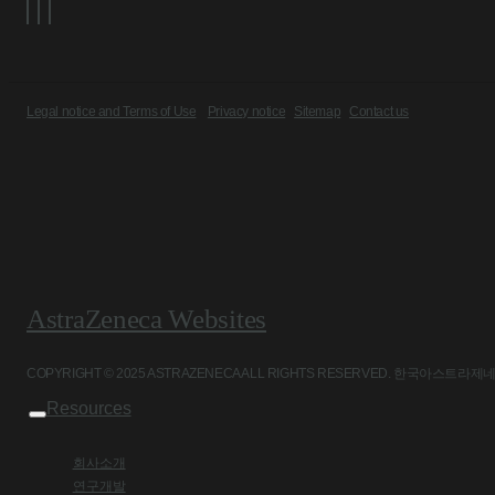
Legal notice and Terms of Use
Privacy notice
Sitemap
Contact us
AstraZeneca Websites
COPYRIGHT © 2025 ASTRAZENECA ALL RIGHTS RESERVED. 
Resources
회사소개
연구개발