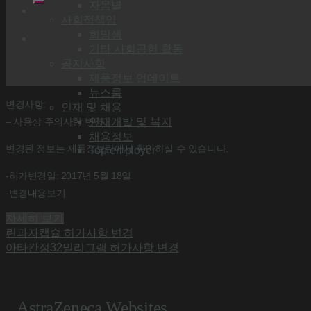
자음별
사회적책임
희망샘
기타 사회공헌 활동
공지사항
제품정보 업데이트
뉴스룸
변경사항:
인재 및 채용
– 사용상 주의사항 변경
인재개발 및 복지
채용정보
변경된 정보는 제품정보란에서 확인하실 수 있습니다.
Top employer
-허가변경일: 2017년 5월 18일
-변경내용보기
자세히 보기
린파자캡슐 허가사항 변경
아타칸정32밀리그램 허가사항 변경
AstraZeneca Websites