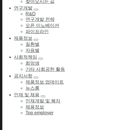
찾아오시는 길
연구개발
R&D
연구개발 전략
오픈 이노베이션
파이프라인
제품정보
질환별
자음별
사회적책임
희망샘
기타 사회공헌 활동
공지사항
제품정보 업데이트
뉴스룸
인재 및 채용
인재개발 및 복지
채용정보
Top employer