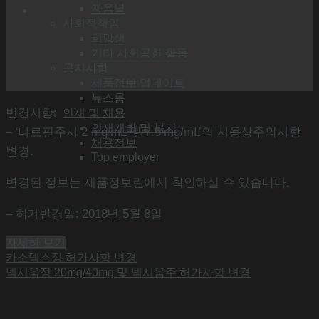
자음별
사회적책임
희망샘
기타 사회공헌 활동
공지사항
제품정보 업데이트
뉴스룸
변경사항:
인재 및 채용
인재개발 및 복지
– ‘나로핀주사 2 mg/mL 및 7.5 mg/mL’의 사용상주의사항
채용정보
변경.
Top employer
변경된 정보는 제품정보란에서 확인하실 수 있습니다.
– 허가변경일: 2018년 5월 8일
자세히 보기
카소덱스정 허가사항 변경
넥시움정 20mg/40mg 및 넥시움주 허가사항 변경