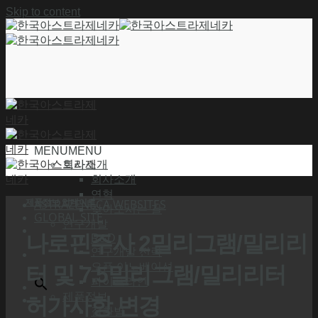
Skip to content
MENU
MENU
회사소개
회사소개
연혁
제품정보 업데이트
ASTRAZENECA WEBSITES
찾아오시는 길
GLOBAL SITE
연구개발
나로핀주사 2밀리그램/밀리리
R&D
연구개발 전략
오픈 이노베이션
터 및 7.5밀리그램/밀리리터
파이프라인
제품정보
허가사항 변경
질환별