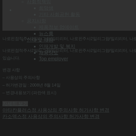
사회적책임
희망샘
기타 사회공헌 활동
공지사항
제품정보 업데이트
뉴스룸
나로핀점적주사2밀리그람/밀리리터, 나로핀주사2밀리그람/밀리리터, 나로
인재 및 채용
인재개발 및 복지
나로핀점적주사2밀리그람/밀리리터, 나로핀주사2밀리그람/밀리리터, 나로
채용정보
있습니다.
Top employer
변경 사항
– 사용상의 주의사항
– 허가변경일 : 2008년 8월 14일
– 변경내용보기 (파란색 표시)
자세히 보기
아타칸플러스정 사용상의 주의사항 허가사항 변경
카소덱스정 사용상의 주의사항 허가사항 변경