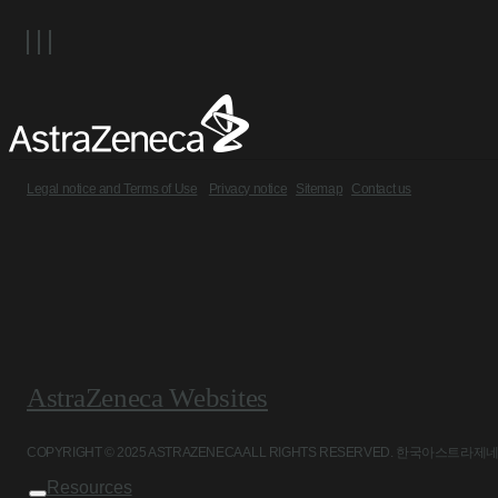
Legal notice and Terms of Use
Privacy notice
Sitemap
Contact us
AstraZeneca Websites
COPYRIGHT © 2025 ASTRAZENECA ALL RIGHTS RESERVED. 
Resources