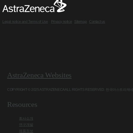
Legal notice and Terms of Use
Privacy notice
Sitemap
Contact us
AstraZeneca Websites
COPYRIGHT © 2025 ASTRAZENECA ALL RIGHTS RESERVED. 
Resources
회사소개
연구개발
제품정보